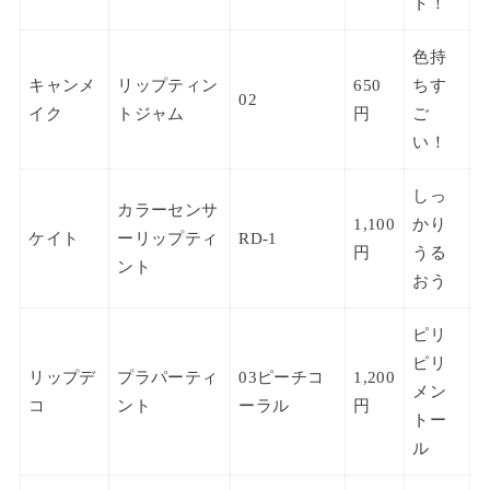
ト！
色持
キャンメ
リップティン
650
ちす
02
イク
トジャム
円
ご
い！
しっ
カラーセンサ
1,100
かり
ケイト
ーリップティ
RD-1
円
うる
ント
おう
ピリ
ピリ
リップデ
プラパーティ
03ピーチコ
1,200
メン
コ
ント
ーラル
円
トー
ル