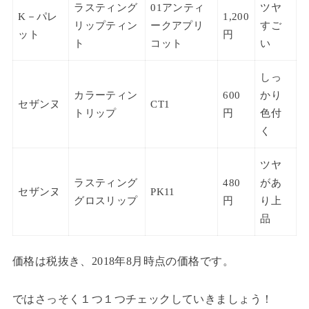
ラスティング
01アンティ
ツヤ
K－パレ
1,200
リップティン
ークアプリ
すご
ット
円
ト
コット
い
しっ
カラーティン
600
かり
セザンヌ
CT1
トリップ
円
色付
く
ツヤ
ラスティング
480
があ
セザンヌ
PK11
グロスリップ
円
り上
品
価格は税抜き、2018年8月時点の価格です。
ではさっそく１つ１つチェックしていきましょう！