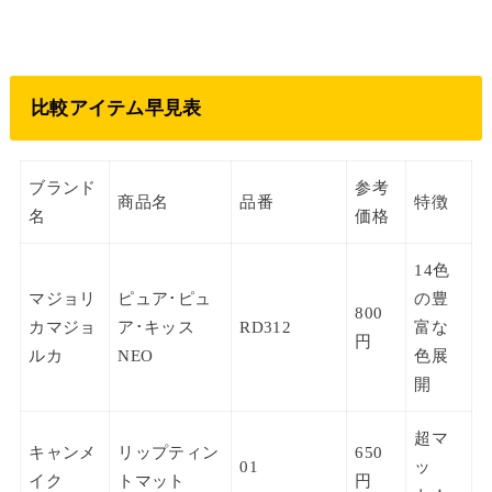
比較アイテム早見表
ブランド
参考
商品名
品番
特徴
名
価格
14色
マジョリ
ピュア･ピュ
の豊
800
カマジョ
ア･キッス
RD312
富な
円
ルカ
NEO
色展
開
超マ
キャンメ
リップティン
650
01
ッ
イク
トマット
円