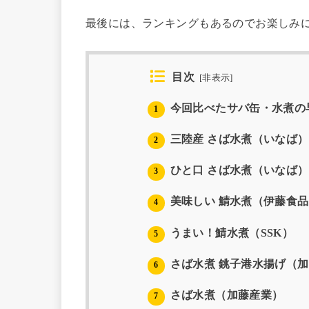
最後には、ランキングもあるのでお楽しみ
目次
[
非表示
]
今回比べたサバ缶・水煮の
1
三陸産 さば水煮（いなば）
2
ひと口 さば水煮（いなば）
3
美味しい 鯖水煮（伊藤食
4
うまい！鯖水煮（SSK）
5
さば水煮 銚子港水揚げ（
6
さば水煮（加藤産業）
7