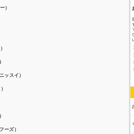
ヨー）
）
店）
）
（ニッスイ）
イ）
）
フーズ）