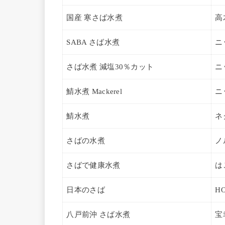
国産 寒さば水煮
高
SABA さば水煮
ニ
さば水煮 減塩30％カット
ニ
鯖水煮 Mackerel
ニ
鯖水煮
ネ
さばの水煮
ノ
さばで健康水煮
は
日本のさば
H
八戸前沖 さば水煮
宝