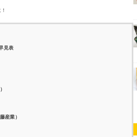
に！
早見表
品）
加藤産業）