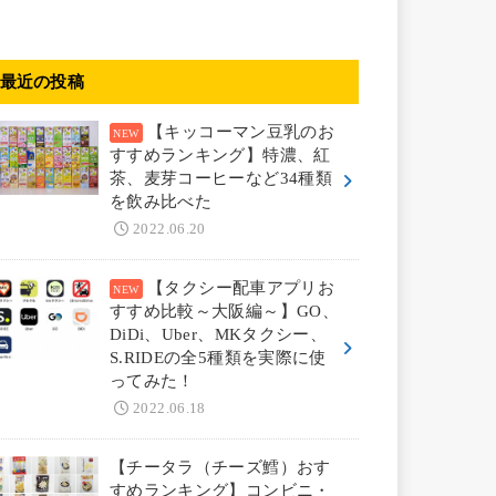
最近の投稿
【キッコーマン豆乳のお
すすめランキング】特濃、紅
茶、麦芽コーヒーなど34種類
を飲み比べた
2022.06.20
【タクシー配車アプリお
すすめ比較～大阪編～】GO、
DiDi、Uber、MKタクシー、
S.RIDEの全5種類を実際に使
ってみた！
2022.06.18
【チータラ（チーズ鱈）おす
すめランキング】コンビニ・