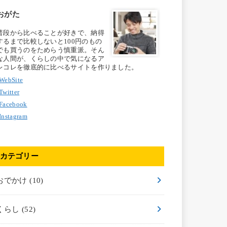
おがた
普段から比べることが好きで、納得
するまで比較しないと100円のもの
でも買うのをためらう慎重派。そん
な人間が、くらしの中で気になるア
レコレを徹底的に比べるサイトを作りました。
WebSite
Twitter
Facebook
Instagram
カテゴリー
おでかけ
(10)
くらし
(52)