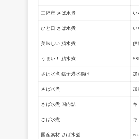
三陸産 さば水煮
い
ひと口 さば水煮
い
美味しい 鯖水煮
伊
うまい！ 鯖水煮
SS
さば水煮 銚子港水揚げ
加
さば水煮
加
さば水煮 国内詰
キ
さば水煮
キ
国産素材 さば水煮
co