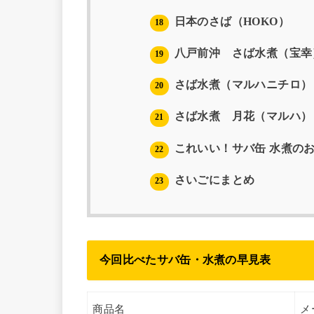
日本のさば（HOKO）
18
八戸前沖 さば水煮（宝幸
19
さば水煮（マルハニチロ）
20
さば水煮 月花（マルハ）
21
これいい！サバ缶 水煮の
22
さいごにまとめ
23
今回比べたサバ缶・水煮の早見表
商品名
メ