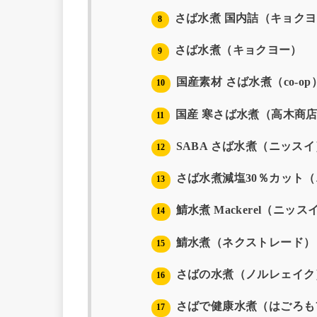
さば水煮 国内詰（キョク
8
さば水煮（キョクヨー）
9
国産素材 さば水煮（co-op
10
国産 寒さば水煮（高木商
11
SABA さば水煮（ニッスイ
12
さば水煮減塩30％カット
13
鯖水煮 Mackerel（ニッス
14
鯖水煮（ネクストレード）
15
さばの水煮（ノルレェイク
16
さばで健康水煮（はごろも
17