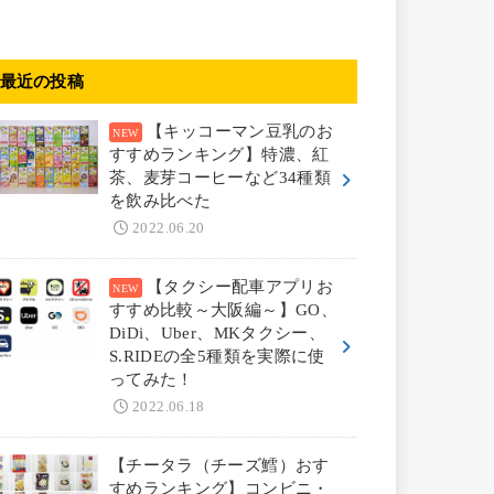
最近の投稿
【キッコーマン豆乳のお
すすめランキング】特濃、紅
茶、麦芽コーヒーなど34種類
を飲み比べた
2022.06.20
【タクシー配車アプリお
すすめ比較～大阪編～】GO、
DiDi、Uber、MKタクシー、
S.RIDEの全5種類を実際に使
ってみた！
2022.06.18
【チータラ（チーズ鱈）おす
すめランキング】コンビニ・