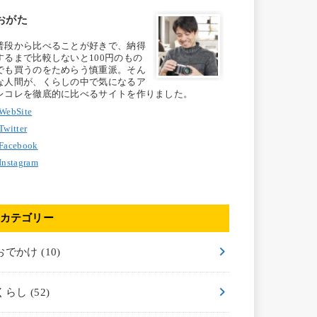
おがた
普段から比べることが好きで、納得
するまで比較しないと100円のもの
でも買うのをためらう慎重派。そん
な人間が、くらしの中で気になるア
レコレを徹底的に比べるサイトを作りました。
WebSite
Twitter
Facebook
Instagram
カテゴリー
おでかけ
(10)
くらし
(52)